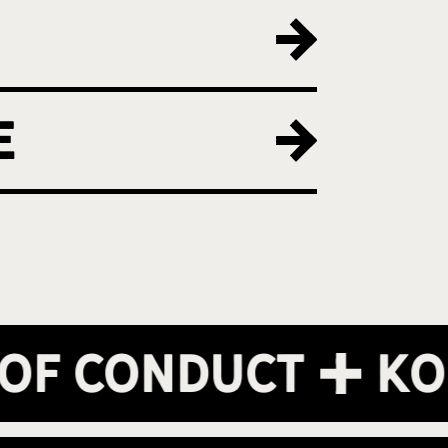
e
 Conduct
Kont