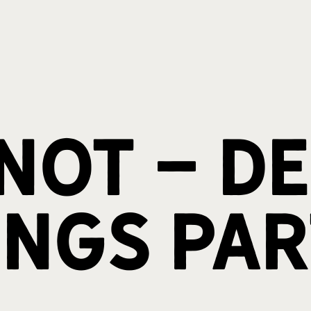
ot - De
ings Pa