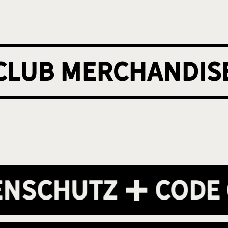
 club merchandis
chutz
Code of