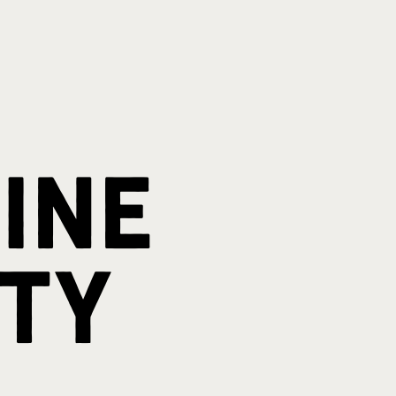
ine
rty