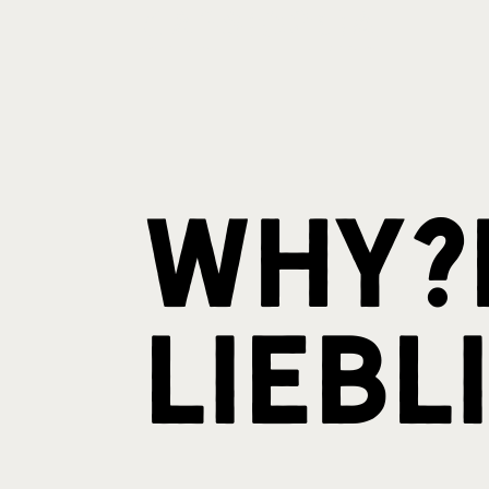
Why?N
liebl