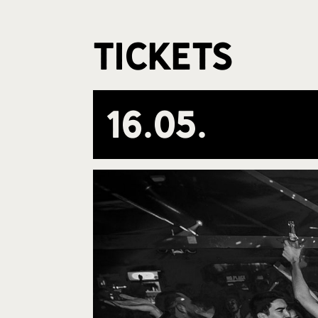
Tickets
16
.
05
.