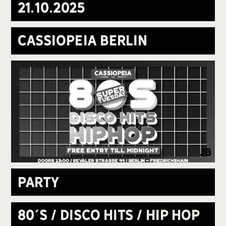
21
.
10
.
2025
Cassiopeia Berlin
jb
Party
80´s / Disco Hits / Hip Hop