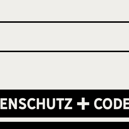
nschutz
Code o