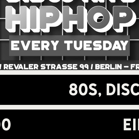
80s, Dis
00
E