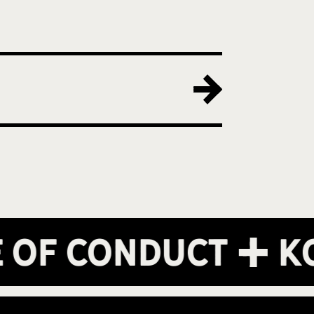
f Conduct
Kon