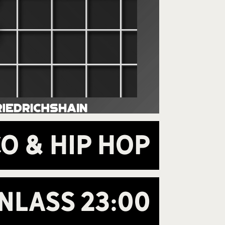
co & Hip Hop
inlass
23:00