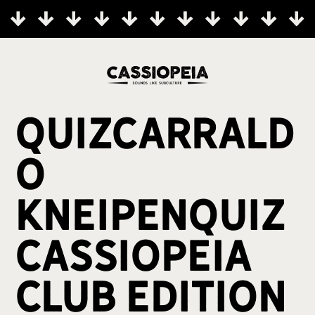
quizcarrald
o
Kneipenquiz
cassiopeia
Club Edition