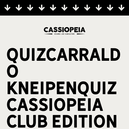
quizcarrald
o
Kneipenquiz
cassiopeia
Club Edition