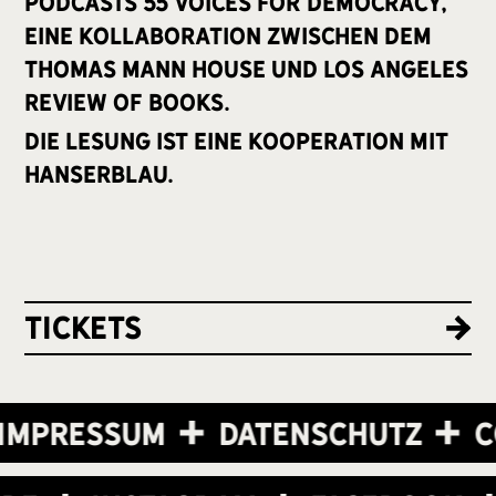
Podcasts 55 Voices for Democracy,
eine Kollaboration zwischen dem
Thomas Mann House und Los Angeles
Review of Books.
Die Lesung ist eine Kooperation mit
hanserblau.
tickets
mpressum
Datenschutz
Co