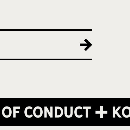
f Conduct
Kont