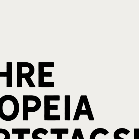
hre
opeia