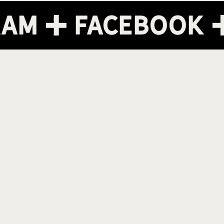
gram
Faceboo