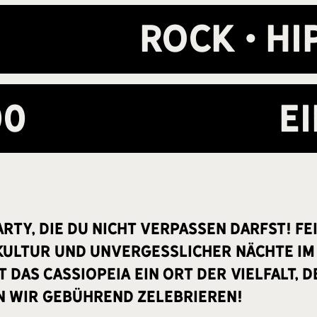
Rock • Hip
00
E
arty, die du nicht verpassen darfst! Fe
Kultur und unvergesslicher Nächte im
st das cassiopeia ein Ort der Vielfalt,
en wir gebührend zelebrieren!