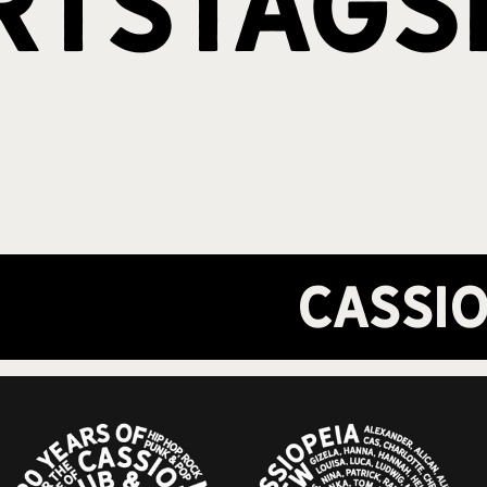
rtstags
Cassio