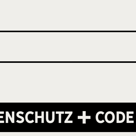
schutz
Code o