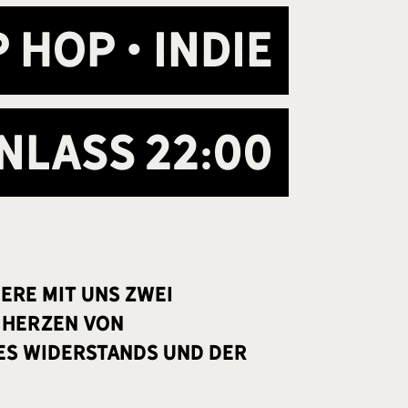
 Hop • Indie
inlass
22:00
iere mit uns zwei
 Herzen von
 des Widerstands und der